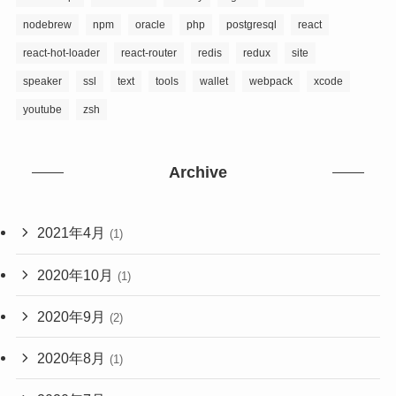
nodebrew
npm
oracle
php
postgresql
react
react-hot-loader
react-router
redis
redux
site
speaker
ssl
text
tools
wallet
webpack
xcode
youtube
zsh
Archive
2021年4月
(1)
2020年10月
(1)
2020年9月
(2)
2020年8月
(1)