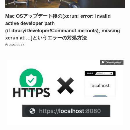
Mac OSアップデート後の[xcrun: error: invalid
active developer path
(/Library/Developer/CommandLineTools), missing
xcrun at:…]というエラーの対処方法
2020-01-16
Development