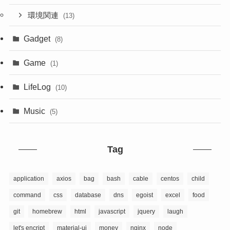
環境関連
(13)
Gadget
(8)
Game
(1)
LifeLog
(10)
Music
(5)
Tag
application
axios
bag
bash
cable
centos
child
command
css
database
dns
egoist
excel
food
git
homebrew
html
javascript
jquery
laugh
let's encript
material-ui
money
nginx
node