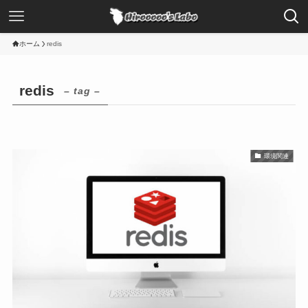
ホーム
redis
redis
– tag –
環境関連