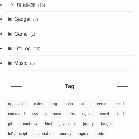
環境関連
(13)
Gadget
(8)
Game
(1)
LifeLog
(10)
Music
(5)
Tag
application
axios
bag
bash
cable
centos
child
command
css
database
dns
egoist
excel
food
git
homebrew
html
javascript
jquery
laugh
let's encript
material-ui
money
nginx
node