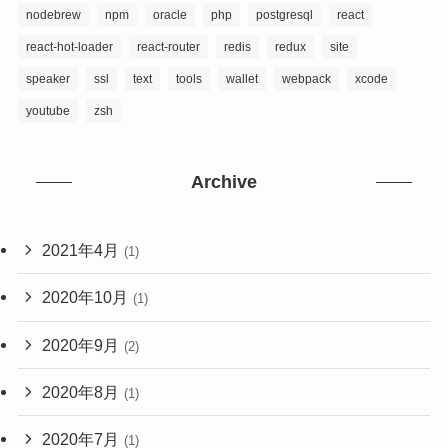
nodebrew
npm
oracle
php
postgresql
react
react-hot-loader
react-router
redis
redux
site
speaker
ssl
text
tools
wallet
webpack
xcode
youtube
zsh
Archive
2021年4月
(1)
2020年10月
(1)
2020年9月
(2)
2020年8月
(1)
2020年7月
(1)