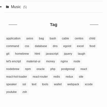
Music
(5)
Tag
application
axios
bag
bash
cable
centos
child
command
css
database
dns
egoist
excel
food
git
homebrew
html
javascript
jquery
laugh
let's encript
material-ui
money
nginx
node
nodebrew
npm
oracle
php
postgresql
react
react-hot-loader
react-router
redis
redux
site
speaker
ssl
text
tools
wallet
webpack
xcode
youtube
zsh