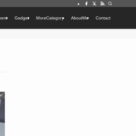
ment
Gadget
MoreCategory
AboutMe
Contact
ac