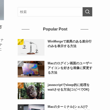
方
Popular Post
ミナ
WinMergeで差異のある差分行
ナ
のみを表示する方法
に
Macのログイン画面のユーザー
アイコンを好きな画像に変更す
る方法
javascriptでsleep的に処理を
waitさせる方法(コピペでOK)
Macのターミナル(シェル)で