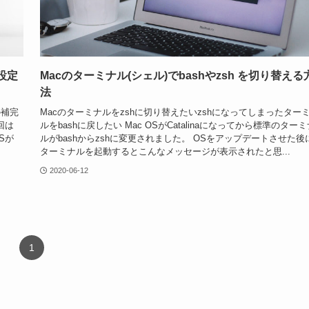
設定
Macのターミナル(シェル)でbashやzsh を切り替える
法
の補完
Macのターミナルをzshに切り替えたいzshになってしまったター
回は
ルをbashに戻したい Mac OSがCatalinaになってから標準のターミ
Sが
ルがbashからzshに変更されました。 OSをアップデートさせた後
ターミナルを起動するとこんなメッセージが表示されたと思...
2020-06-12
1