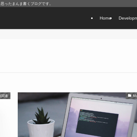
を思ったまんま書くブログです。
Home
Develop
境関連
M