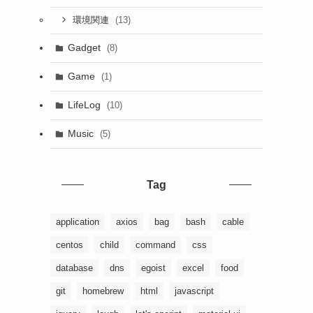
(13)
環境関連
Gadget
(8)
Game
(1)
LifeLog
(10)
Music
(5)
Tag
application
axios
bag
bash
cable
centos
child
command
css
database
dns
egoist
excel
food
git
homebrew
html
javascript