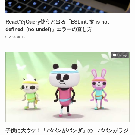
ReactでjQuery使うと出る「ESLint:’$’ is not
defined. (no-undef)」エラーの直し方
2020-06-19
LifeLog
子供に大ウケ！「パパンがパンダ」の「パパンがラジ