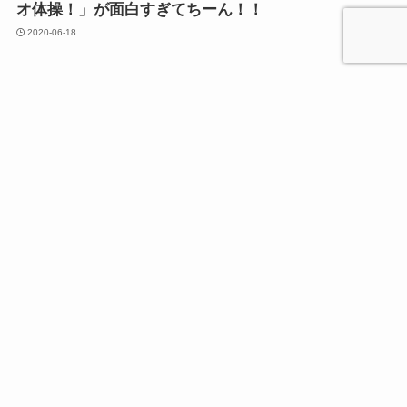
オ体操！」が面白すぎてちーん！！
2020-06-18
Mac
メニュー
ホーム
検索
トップへ
Macのターミナル(シェル)でbashやzsh を切り替える
方法
2020-06-12