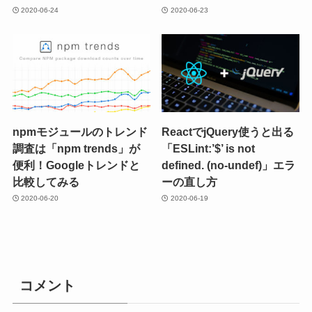
2020-06-24
2020-06-23
npmモジュールのトレンド
ReactでjQuery使うと出る
調査は「npm trends」が
「ESLint:’$’ is not
便利！Googleトレンドと
defined. (no-undef)」エラ
比較してみる
ーの直し方
2020-06-20
2020-06-19
コメント