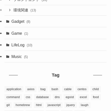
環境関連
(13)
Gadget
(8)
Game
(1)
LifeLog
(10)
Music
(5)
Tag
application
axios
bag
bash
cable
centos
child
command
css
database
dns
egoist
excel
food
git
homebrew
html
javascript
jquery
laugh