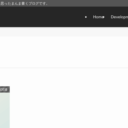
を思ったまんま書くブログです。
Home
Develop
境関連