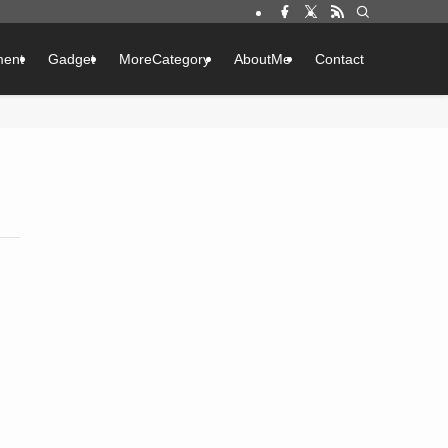
ment
Gadget
MoreCategory
AboutMe
Contact