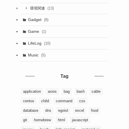
(13)
環境関連
Gadget
(8)
Game
(1)
LifeLog
(10)
Music
(5)
Tag
application
axios
bag
bash
cable
centos
child
command
css
database
dns
egoist
excel
food
git
homebrew
html
javascript