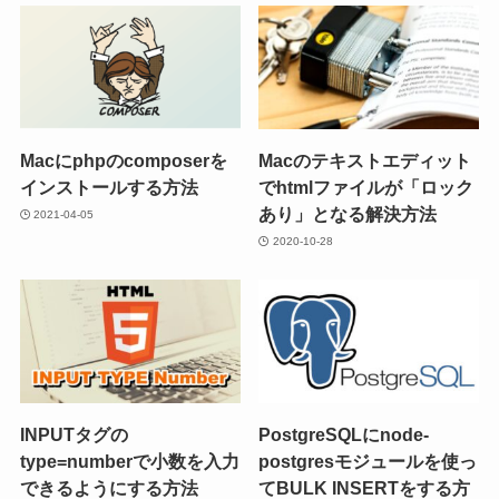
Macにphpのcomposerを
Macのテキストエディット
インストールする方法
でhtmlファイルが「ロック
あり」となる解決方法
2021-04-05
2020-10-28
INPUTタグの
PostgreSQLにnode-
type=numberで小数を入力
postgresモジュールを使っ
できるようにする方法
てBULK INSERTをする方