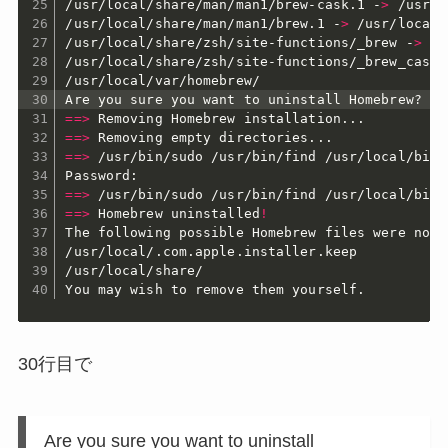
/usr/local/share/man/man1/brew-cask.1 -
>
 /usr/l
/usr/local/share/man/man1/brew.1 -
>
 /usr/local/
/usr/local/share/zsh/site-functions/_brew -
>
 /u
/usr/local/share/zsh/site-functions/_brew_cask 
/usr/local/var/homebrew/

Are you sure you want to uninstall Homebrew? Th
==
>
 Removing Homebrew installation
..
==
>
 Removing empty directories
..
==
>
 /usr/bin/sudo /usr/bin/find /usr/local/bin 
==
>
 /usr/bin/sudo /usr/bin/find /usr/local/bin 
==
>
 Homebrew uninstalled
!
The following possible Homebrew files were not d
/usr/local/.com.apple.installer.keep

/usr/local/share/

You may wish to remove them yourself.
30行目で
Are you sure you want to uninstall