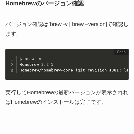
Homebrewのバージョン確認
バージョン確認は[brew -v | brew –version]で確認し
ます。
$ brew -v

Homebrew 2.2.5

Homebrew/homebrew-core 
(
git revision a381
;
 last
実行してHomebrewの最新バージョンが表示されれ
ばHomebrewのインストールは完了です。