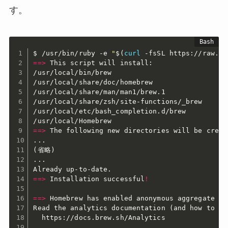
す。
$ /usr/bin/ruby -e 
"
$(
curl
 -fsSL https://raw.gi
==
>
 This script will install:

/usr/local/bin/brew

/usr/local/share/doc/homebrew

/usr/local/share/man/man1/brew.1

/usr/local/share/zsh/site-functions/_brew

/usr/local/etc/bash_completion.d/brew

==
>
..
(
省略
)
..
.

==
>
 Installation successful
!
==
>
 Homebrew has enabled anonymous aggregate fo
Read the analytics documentation 
(
and how to op
  https://docs.brew.sh/Analytics
