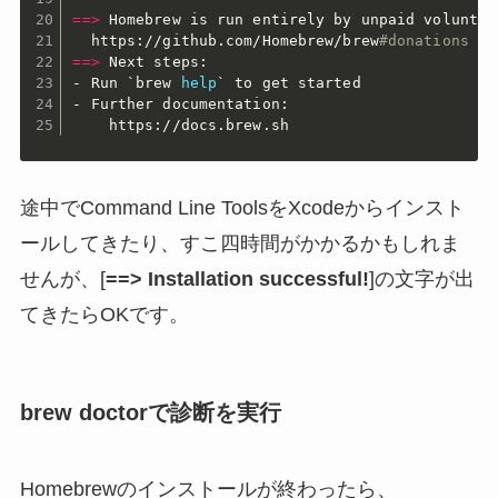
==
>
 Homebrew is run entirely by unpaid voluntee
  https://github.com/Homebrew/brew
#donations
==
>
 Next steps:

- Run 
`
brew 
help
`
 to get started

- Further documentation:

    https://docs.brew.sh
途中でCommand Line ToolsをXcodeからインスト
ールしてきたり、すこ四時間がかかるかもしれま
せんが、[
==> Installation successful!
]の文字が出
てきたらOKです。
brew doctorで診断を実行
Homebrewのインストールが終わったら、