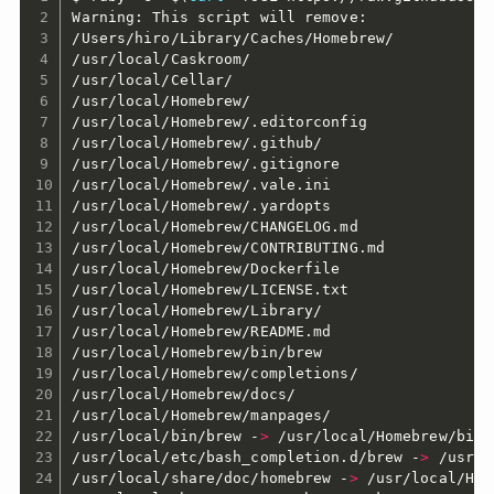
Warning: This script will remove:

/Users/hiro/Library/Caches/Homebrew/

/usr/local/Caskroom/

/usr/local/Cellar/

/usr/local/Homebrew/

/usr/local/Homebrew/.editorconfig

/usr/local/Homebrew/.github/

/usr/local/Homebrew/.gitignore

/usr/local/Homebrew/.vale.ini

/usr/local/Homebrew/.yardopts

/usr/local/Homebrew/CHANGELOG.md

/usr/local/Homebrew/CONTRIBUTING.md

/usr/local/Homebrew/Dockerfile

/usr/local/Homebrew/LICENSE.txt

/usr/local/Homebrew/Library/

/usr/local/Homebrew/README.md

/usr/local/Homebrew/bin/brew

/usr/local/Homebrew/completions/

/usr/local/Homebrew/docs/

/usr/local/Homebrew/manpages/

/usr/local/bin/brew -
>
 /usr/local/Homebrew/bin/b
/usr/local/etc/bash_completion.d/brew -
>
 /usr/l
/usr/local/share/doc/homebrew -
>
 /usr/local/Hom