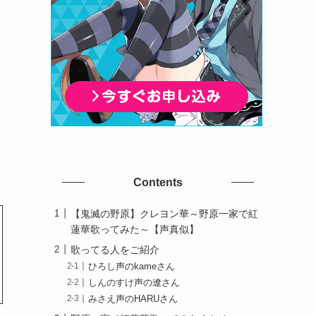
Contents
【鬼滅の野原】クレヨン華～野原一家で紅
蓮華歌ってみた～【声真似】
歌ってる人をご紹介
ひろし声のkameさん
しんのすけ声の遼さん
みさえ声のHARUさん