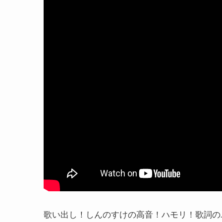
歌い出し！しんのすけの高音！ハモリ！歌詞の