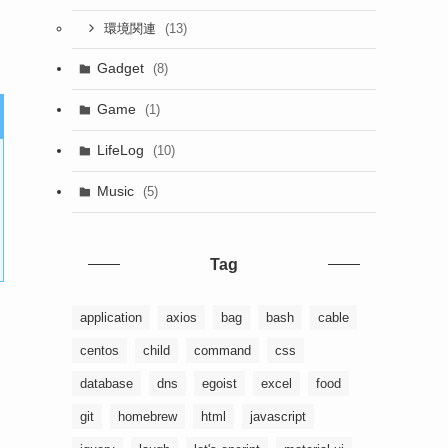
(13)
環境関連
Gadget
(8)
Game
(1)
LifeLog
(10)
Music
(5)
Tag
application
axios
bag
bash
cable
centos
child
command
css
database
dns
egoist
excel
food
git
homebrew
html
javascript