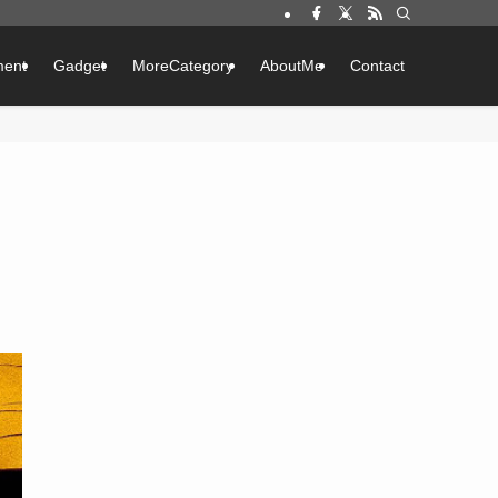
ment
Gadget
MoreCategory
AboutMe
Contact