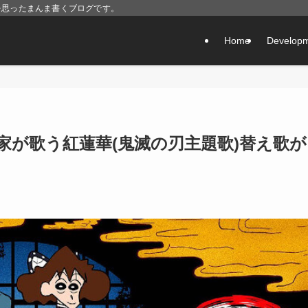
を思ったまんま書くブログです。
Home
Develop
家が歌う紅蓮華(鬼滅の刃主題歌)替え歌が